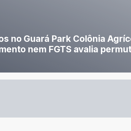
os no Guará Park Colônia Agrí
iamento nem FGTS avalia permu