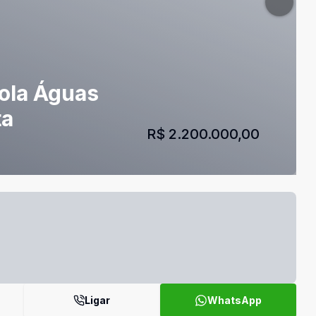
cola Águas
ta
R$ 2.200.000,00
Ligar
WhatsApp