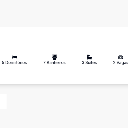
5
Dormitório
s
7
Banheiro
s
3
Suíte
s
2
Vaga