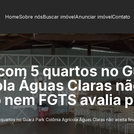
Home
Sobre nós
Buscar imóvel
Anunciar imóvel
Contato
com 5 quartos no G
ola Águas Claras nã
 nem FGTS avalia 
quartos no Guará Park Colônia Agrícola Águas Claras não aceita f