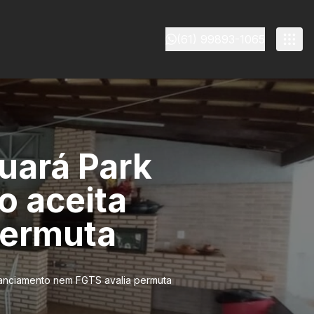
(61) 99893-1065
uará Park
o aceita
permuta
inanciamento nem FGTS avalia permuta