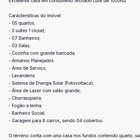
Excelente casa em condomínio fechado Lote de 1000m2
Características do imóvel:
- 05 quartos;
- 3 suítes 1 closet;
- 07 Banheiros;
- 03 Salas;
- Cozinha com grande bancada;
- Armários Planejados
- Área de Serviço;
- Lavanderia
- Sistema de Energia Solar (Fotovoltaica);
- Área de Lazer com salão grande;
- Churrasqueira;
- Fogão a lenha;
- Banheiro Social;
- Garagem para 8 carros, sendo 04 cobertos.
O terreno conta com uma casa nos fundos contendo quarto, sal