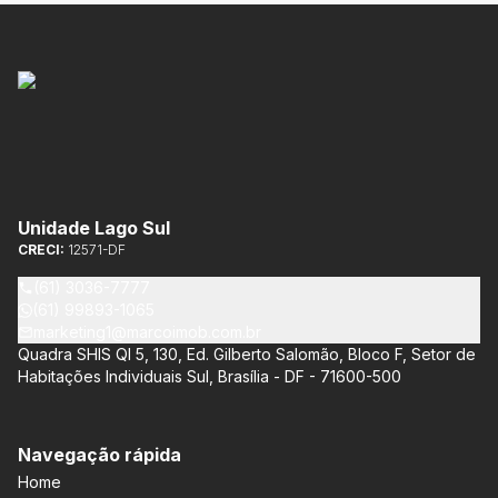
Unidade Lago Sul
CRECI:
12571-DF
(61) 3036-7777
(61) 99893-1065
marketing1@marcoimob.com.br
Quadra SHIS QI 5, 130, Ed. Gilberto Salomão, Bloco F, Setor de
Habitações Individuais Sul, Brasília - DF - 71600-500
Navegação rápida
Home