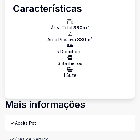
Características
Área Total
380
m²
Área Privativa
380
m²
5
Dormitório
s
3
Banheiro
s
1
Suíte
Mais informações
Aceita Pet
Área de Serviço