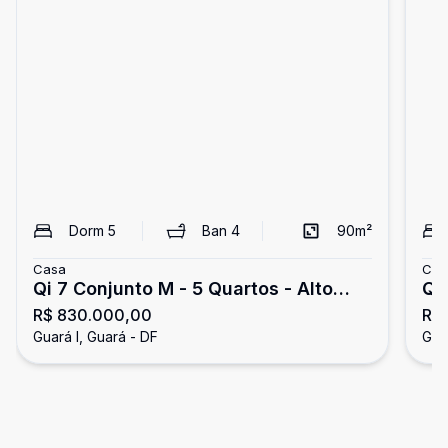
Dorm
5
Ban
4
90
m²
Casa
Cas
Qi 7 Conjunto M - 5 Quartos - Alto
QI
R$ 830.000,00
R$
Padrão - Recém Reformado
laj
Guará I, Guará - DF
Gua
co
fi