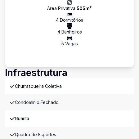
Área Privativa
505
m²
4
Dormitório
s
4
Banheiro
s
5
Vaga
s
Infraestrutura
Churrasqueira Coletiva
Condomínio Fechado
Guarita
Quadra de Esportes