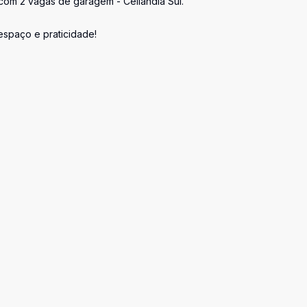
com 2 vagas de garagem - Ceilândia Sul.
espaço e praticidade!