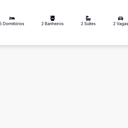
5
Dormitório
s
2
Banheiro
s
2
Suíte
s
2
Vaga