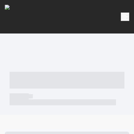
----- ----- -- ------ ---- ---- -- ----- -----
----- --- ------
----- -----
----- ----- -- ------ ---- ---- -- ----- ----- ----- --- ------