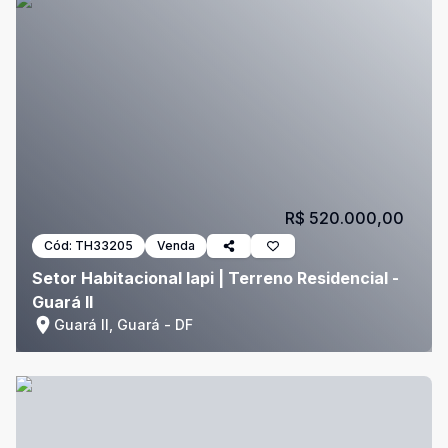
R$ 520.000,00
Cód:
TH33205
Venda
Setor Habitacional Iapi | Terreno Residencial -
Guará II
Guará II, Guará - DF