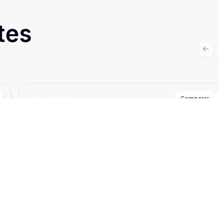
tes
Prev
Cód:
TH28735
Comparar