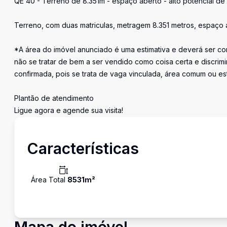
QE 40 - Terreno de 8.351m - espaço aberto - alto potencial de r
Terreno, com duas matriculas, metragem 8.351 metros, espaç
*A área do imóvel anunciado é uma estimativa e deverá ser con
não se tratar de bem a ser vendido como coisa certa e discr
confirmada, pois se trata de vaga vinculada, área comum ou e
Plantão de atendimento
Ligue agora e agende sua visita!
Características
Área Total
8531
m²