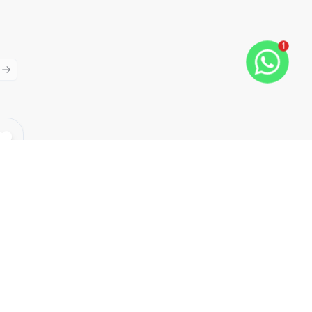
1
ious slide
Next slide
Cód:
TH35419
Comparar