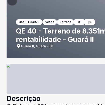
Cód:
TH34978
Venda
Terreno
QE 40 - Terreno de 8.351m 
rentabilidade - Guará II
Guará II, Guará - DF
Descrição