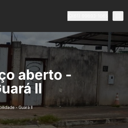
(61) 99893-1065
ço aberto -
uará II
ilidade - Guará II