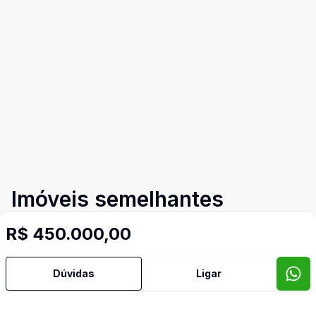
Imóveis semelhantes
Confira imóveis semelhantes
R$ 450.000,00
Dúvidas
Ligar
Cód:
TH29800
Comparar
Có