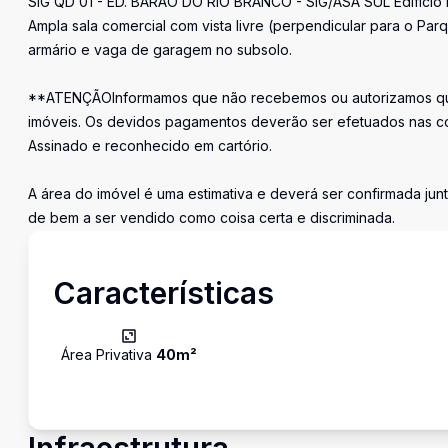
SIG QD 01 - ED. BARÃO DO RIO BRANCO - SIG/ASA SUL Edifício B
Ampla sala comercial com vista livre (perpendicular para o Pa
armário e vaga de garagem no subsolo.
**ATENÇÃOInformamos que não recebemos ou autorizamos que
imóveis. Os devidos pagamentos deverão ser efetuados nas c
Assinado e reconhecido em cartório.
A área do imóvel é uma estimativa e deverá ser confirmada junt
de bem a ser vendido como coisa certa e discriminada.
Características
Área Privativa
40
m²