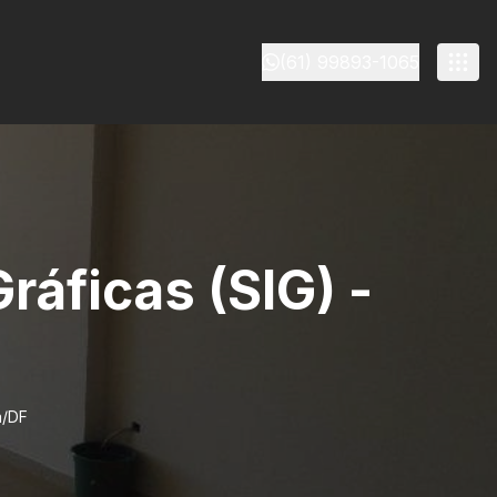
(61) 99893-1065
ráficas (SIG) -
a/DF