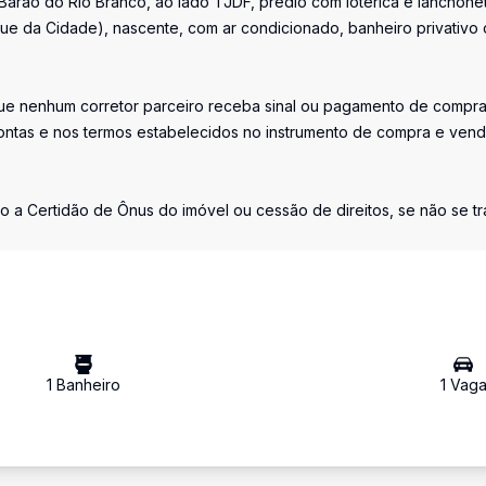
arão do Rio Branco, ao lado TJDF, prédio com lotérica e lanchone
rque da Cidade), nascente, com ar condicionado, banheiro privativo
 nenhum corretor parceiro receba sinal ou pagamento de compr
ontas e nos termos estabelecidos no instrumento de compra e ven
o a Certidão de Ônus do imóvel ou cessão de direitos, se não se tr
1
Banheiro
1
Vag