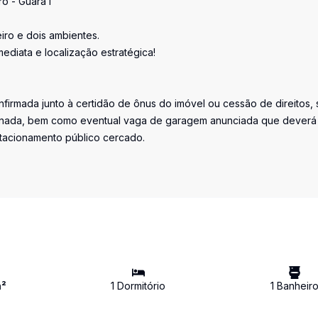
ro - Guará I
iro e dois ambientes.
diata e localização estratégica!
firmada junto à certidão de ônus do imóvel ou cessão de direitos, 
iminada, bem como eventual vaga de garagem anunciada que deverá
stacionamento público cercado.
²
1
Dormitório
1
Banheir