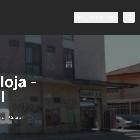
(61) 99893-1065
loja -
I
ro - Guará I