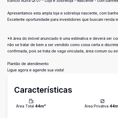
Edifício Alzira QI 07 - Loja e Sobreloja - Nascente - com banhei
Apresentamos esta ampla loja e sobreloja nascente, com banhe
Excelente oportunidade para investidores que buscam renda ime
*A área do imóvel anunciado é uma estimativa e deverá ser con
não se tratar de bem a ser vendido como coisa certa e discr
confirmada, pois se trata de vaga vinculada, área comum ou e
Plantão de atendimento
Ligue agora e agende sua visita!
Características
Área Total
44
m²
Área Privativa
44
m