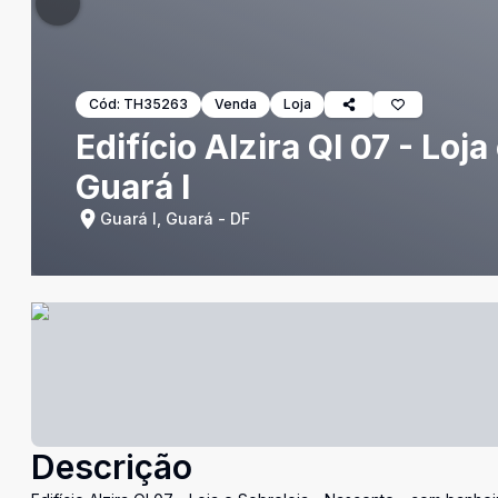
Cód:
TH35263
Venda
Loja
Edifício Alzira QI 07 - Loj
Guará I
Guará I, Guará - DF
Descrição