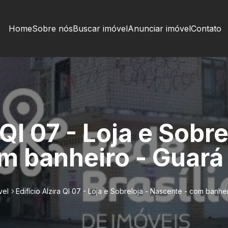
Home
Sobre nós
Buscar imóvel
Anunciar imóvel
Contato
 QI 07 - Loja e Sobre
m banheiro - Guará 
vel
Edifício Alzira QI 07 - Loja e Sobreloja - Nascente - com banhei