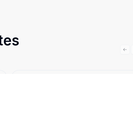
tes
Prev
Cód:
TH35007
Comparar