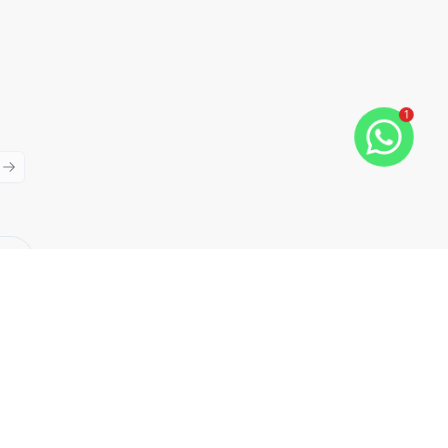
1
ious slide
Next slide
Cód:
TH35032
Comparar