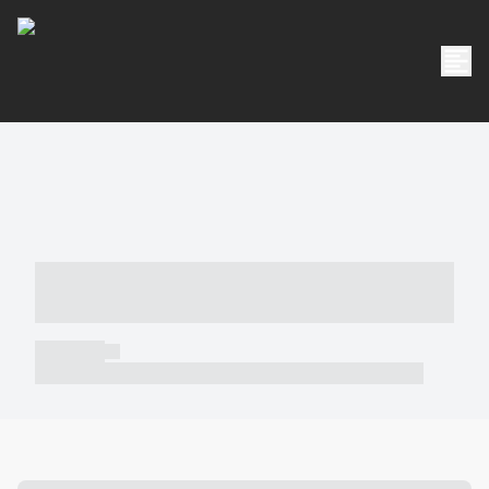
----- ----- -- ------ ---- ---- -- ----- -----
----- --- ------
----- -----
----- ----- -- ------ ---- ---- -- ----- ----- ----- --- ------