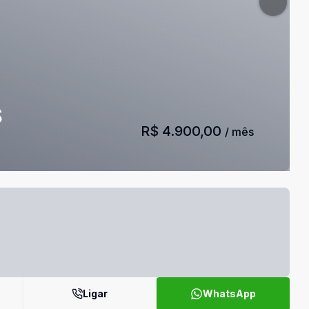
S
R$ 4.900,00
/ mês
Ligar
WhatsApp