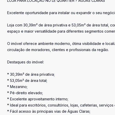
LOJA PARA LOCAÇÃO NO LE QUARTIER ? ÁGUAS CLARAS
Excelente oportunidade para instalar ou expandir o seu negó
Loja com 30,39m² de área privativa e 53,05m² de área total,
espaço e maior versatilidade para diferentes segmentos comerc
O imóvel oferece ambiente moderno, ótima visibilidade e loca
circulação de moradores, clientes e profissionais da região.
Destaques do imóvel:
* 30,39m² de área privativa;
* 53,05m² de área total;
* Mezanino;
* Pé-direito elevado;
* Excelente aproveitamento interno;
* Ideal para escritórios, consultórios, lojas, cafeterias, serviço
* Fácil acesso às principais vias de Águas Claras;