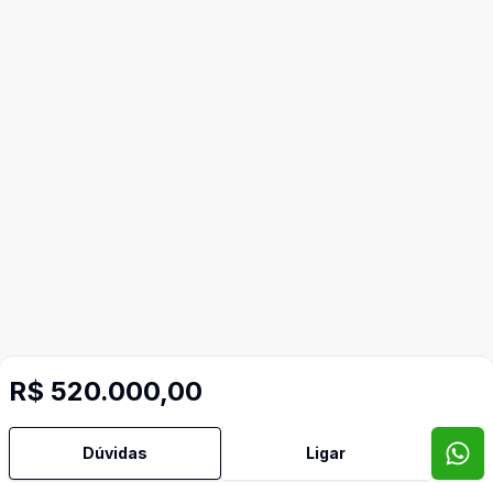
R$ 520.000,00
Mais informações
Dúvidas
Ligar