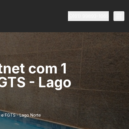
(61) 99893-1065
itnet com 1
FGTS - Lago
to e FGTS - Lago Norte