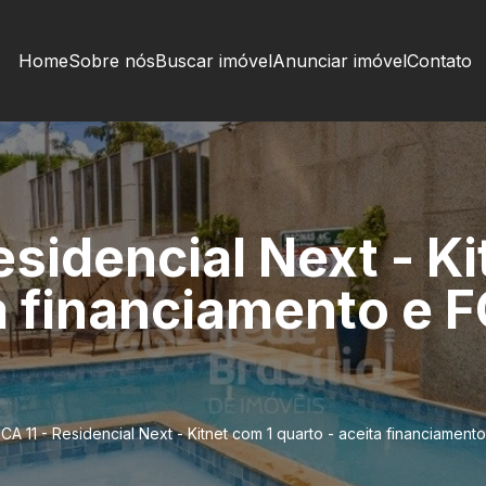
Home
Sobre nós
Buscar imóvel
Anunciar imóvel
Contato
esidencial Next - K
a financiamento e 
CA 11 - Residencial Next - Kitnet com 1 quarto - aceita financiamen