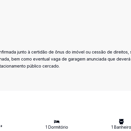
firmada junto à certidão de ônus do imóvel ou cessão de direitos, 
iminada, bem como eventual vaga de garagem anunciada que deverá
stacionamento público cercado.
²
1
Dormitório
1
Banheir