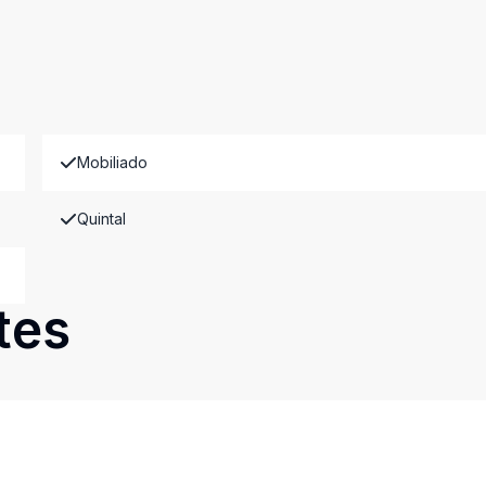
Mobiliado
Quintal
tes
Cód:
DI323
Comparar