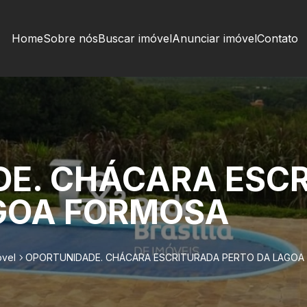
Home
Sobre nós
Buscar imóvel
Anunciar imóvel
Contato
E. CHÁCARA ESC
GOA FORMOSA
óvel
OPORTUNIDADE. CHÁCARA ESCRITURADA PERTO DA LAGO