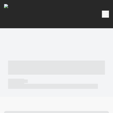
----- ----- -- ------ ---- ---- -- ----- -----
----- --- ------
----- -----
----- ----- -- ------ ---- ---- -- ----- ----- ----- --- ------