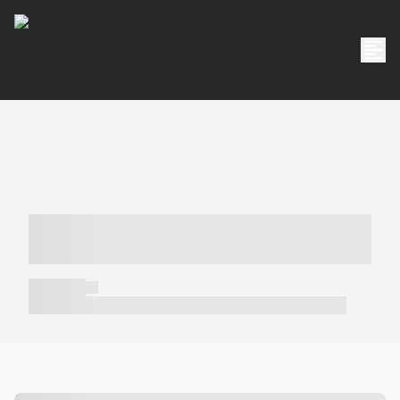
----- ----- -- ------ ---- ---- -- ----- -----
----- --- ------
----- -----
----- ----- -- ------ ---- ---- -- ----- ----- ----- --- ------