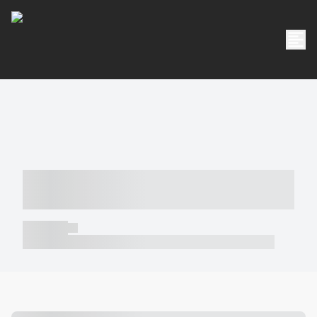
----- ----- -- ------ ---- ---- -- ----- -----
----- --- ------
----- -----
----- ----- -- ------ ---- ---- -- ----- ----- ----- --- ------