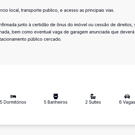
o local, transporte publico, e acesso as principais vias.
firmada junto à certidão de ônus do imóvel ou cessão de direitos, 
iminada, bem como eventual vaga de garagem anunciada que deverá
stacionamento público cercado.
5
Dormitório
s
5
Banheiro
s
2
Suíte
s
6
Vaga