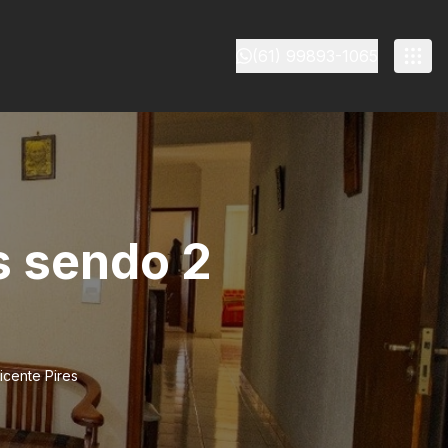
(61) 99893-1065
s sendo 2
icente Pires