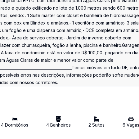
marginal da EPTG, com fácil acesso para Águas Claras pelo viaduto
ado e quitado edificado no lote de 1.000 metros sendo 600 metro
tos, sendo: . 1 Suíte máster com closet e banheira de hidromassagem
os com box em Blindex e armários.- 1 escritório com armários;- 3 sala
s um fogão e uma dispensa com armário;- DCE completa em armários
ndex.- Área de serviço coberta;- Jardim de inverno coberto com
azer com churrasqueira, fogão a lenha, piscina e banheiro.Garage
ras.A taxa de condomínio está no valor de R$ 100,00, pagando em dia 
 em Águas Claras de maior e menor valor como parte de
______________________________________Temos imóveis em todo DF, ent
possíveis erros nas descrições, informações poderão sofre mudan
vidas com nossos corretores.
4
Dormitório
s
4
Banheiro
s
2
Suíte
s
6
Vaga