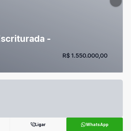
scriturada -
R$ 1.550.000,00
Ligar
WhatsApp