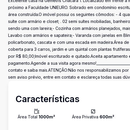
Excelente casa na Gemétris Chácara 1. Localizado em frente a 
próximo a Faculdade UNIEURO. Sobrado em condomínio escritur
área construída.O imóvel possui os seguintes cômodos: - 4 quar
suíte com armário e closet; . 02 semi suítes mobiliadas, banheir
sendo uma com lareira;- Cozinha com armários planejados, mai
Lavabo com armários e sapateira;- Varanda com janelas em Bli
policarbonato, cascata e com uma escada em madeira.Área de l
coberta para 3 carros, jardim e um quintal com plantas frutífe
por R$ 80,00;Imóvel escriturado e quitado.Aceita apartamento
pagamento.Agende a sua visita agora mesmo!____________________
contato e saiba mais.ATENÇÃO:Não nos responsabilizamos por 
sem aviso prévio, entre em contato e esclareça todas suas dú
Características
Área Total
1000
m²
Área Privativa
600
m²