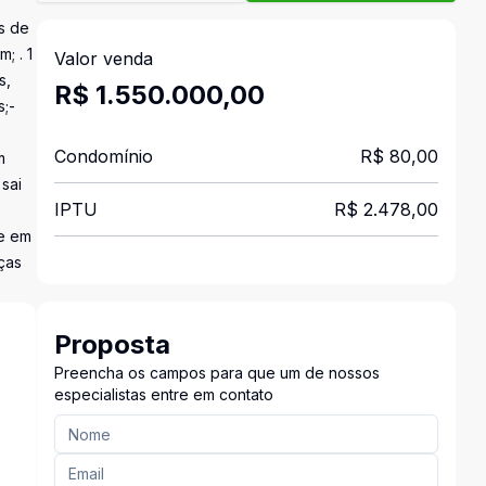
s de
; . 1
Valor venda
s,
R$ 1.550.000,00
;-
Condomínio
R$ 80,00
m
sai
IPTU
R$ 2.478,00
re em
ças
Proposta
Preencha os campos para que um de nossos
especialistas entre em contato
s