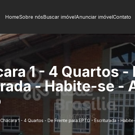
Home
Sobre nós
Buscar imóvel
Anunciar imóvel
Contato
ra 1 - 4 Quartos - 
rada - Habite-se - 
o
Chácara 1 - 4 Quartos - De Frente para EPTG - Escriturada - Habite-