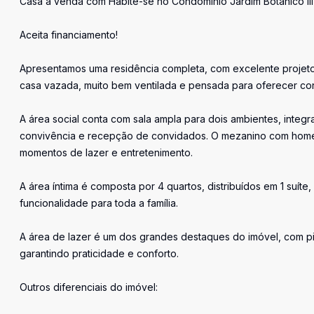
Casa à venda com Habite-se no Condomínio Jardim Botânico III
Aceita financiamento!
Apresentamos uma residência completa, com excelente projeto a
casa vazada, muito bem ventilada e pensada para oferecer con
A área social conta com sala ampla para dois ambientes, integ
convivência e recepção de convidados. O mezanino com hom
momentos de lazer e entretenimento.
A área íntima é composta por 4 quartos, distribuídos em 1 suíte,
funcionalidade para toda a família.
A área de lazer é um dos grandes destaques do imóvel, com pis
garantindo praticidade e conforto.
Outros diferenciais do imóvel: