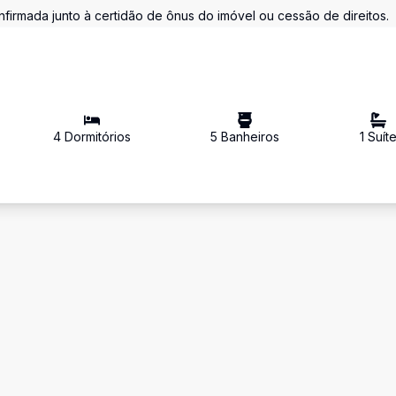
firmada junto à certidão de ônus do imóvel ou cessão de direitos.
4
Dormitório
s
5
Banheiro
s
1
Suít