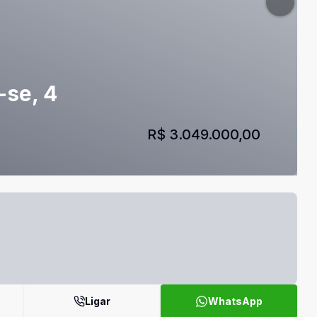
-se, 4
R$ 3.049.000,00
Ligar
WhatsApp