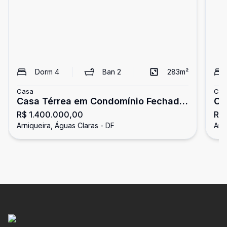
Dorm
4
Ban
2
283
m²
Casa
Cas
Casa Térrea em Condomínio Fechado
Ca
R$ 1.400.000,00
R$ 
em Arniqueiras | 4 Quartos, 3 Suítes e
em
Arniqueira, Águas Claras - DF
Arn
Arquitetura Moderna
Ar