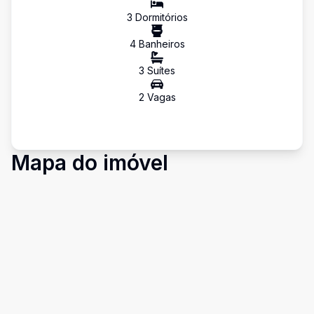
3
Dormitório
s
4
Banheiro
s
3
Suíte
s
2
Vaga
s
Mapa do imóvel