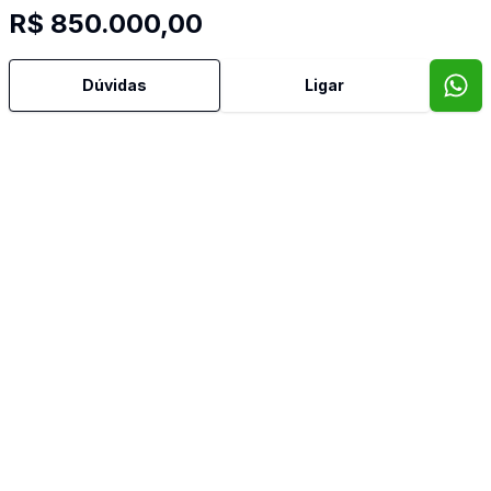
R$ 850.000,00
Dúvidas
Ligar
Mais informações
Ar Condicionado
Área de Serviço
Churrasqueira
Cozinha
Cozinha Planejada