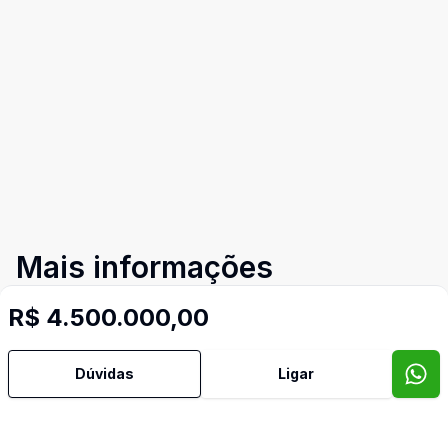
Mais informações
R$ 4.500.000,00
Ar Condicionado
Dúvidas
Ligar
Área de Serviço
Churrasqueira