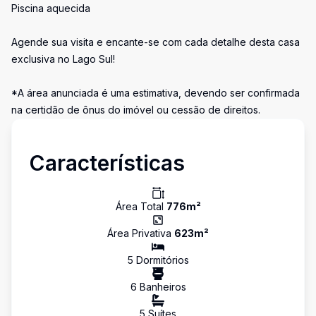
Piscina aquecida
Agende sua visita e encante-se com cada detalhe desta casa
exclusiva no Lago Sul!
*A área anunciada é uma estimativa, devendo ser confirmada
na certidão de ônus do imóvel ou cessão de direitos.
Características
Área Total
776
m²
Área Privativa
623
m²
5
Dormitório
s
6
Banheiro
s
5
Suíte
s