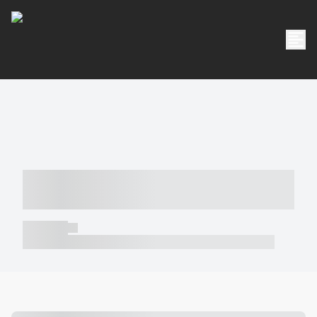
----- ----- -- ------ ---- ---- -- ----- -----
----- --- ------
----- -----
----- ----- -- ------ ---- ---- -- ----- ----- ----- --- ------