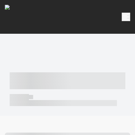
----- ----- -- ------ ---- ---- -- ----- -----
----- --- ------
----- -----
----- ----- -- ------ ---- ---- -- ----- ----- ----- --- ------