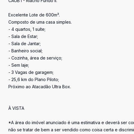
CAUB I - Riacho Fundo II.
Excelente Lote de 600m².
Composto de uma casa simples.
- 4 quartos, 1 suíte;
- Sala de Estar;
- Sala de Jantar;
- Banheiro social;
- Cozinha, área de serviço;
- Sem laje;
- 3 Vagas de garagem;
- 25,6 km do Plano Piloto;
Próximo ao Atacadão Ultra Box.
À VISTA
*A área do imóvel anunciado é uma estimativa e deverá ser con
não se tratar de bem a ser vendido como coisa certa e discr