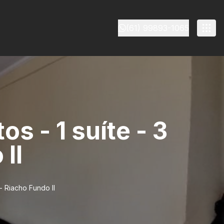
(61) 99893-1065
s - 1 suíte - 3
II
- Riacho Fundo II