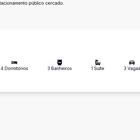
stacionamento público cercado.
4
Dormitório
s
3
Banheiro
s
1
Suíte
3
Vaga