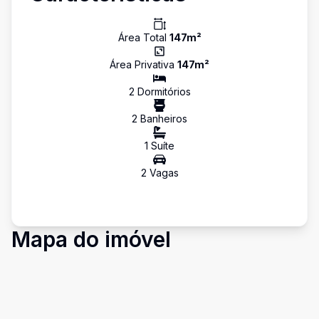
Área Total
147
m²
Área Privativa
147
m²
2
Dormitório
s
2
Banheiro
s
1
Suíte
2
Vaga
s
Mapa do imóvel