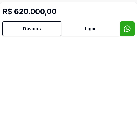
R$ 620.000,00
Dúvidas
Ligar
Mais informações
Área de Serviço
Cozinha
Imóveis semelhantes
Confira imóveis semelhantes