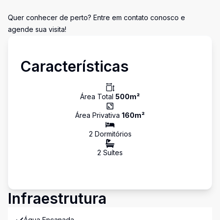
Quer conhecer de perto? Entre em contato conosco e
agende sua visita!
Características
Área Total
500
m²
Área Privativa
160
m²
2
Dormitório
s
2
Suíte
s
Infraestrutura
Água Encanada