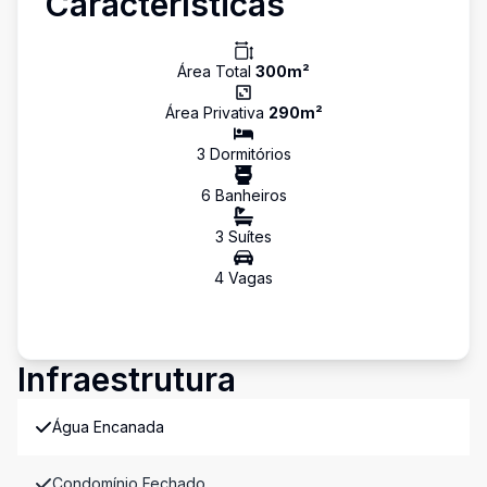
Características
Área Total
300
m²
Área Privativa
290
m²
3
Dormitório
s
6
Banheiro
s
3
Suíte
s
4
Vaga
s
Infraestrutura
Água Encanada
Condomínio Fechado