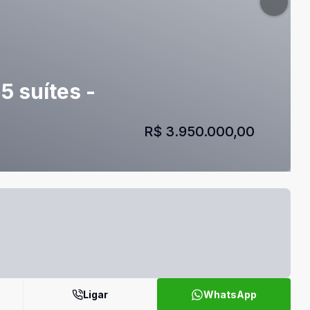
 suítes -
R$ 3.950.000,00
Ligar
WhatsApp