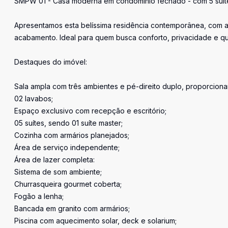
SMPW 01 - Casa moderna em condomínio fechado - com 5 suítes
Apresentamos esta belíssima residência contemporânea, com ar
acabamento. Ideal para quem busca conforto, privacidade e qu
Destaques do imóvel:
Sala ampla com três ambientes e pé-direito duplo, proporcion
02 lavabos;
Espaço exclusivo com recepção e escritório;
05 suítes, sendo 01 suíte master;
Cozinha com armários planejados;
Área de serviço independente;
Área de lazer completa:
Sistema de som ambiente;
Churrasqueira gourmet coberta;
Fogão a lenha;
Bancada em granito com armários;
Piscina com aquecimento solar, deck e solarium;