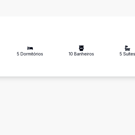
5
Dormitório
s
10
Banheiro
s
5
Suíte