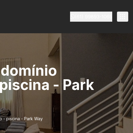
(61) 99893-1065
ndomínio
piscina - Park
 - piscina - Park Way