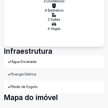
3
Dormitório
s
4
Banheiro
s
3
Suíte
s
4
Vaga
s
Infraestrutura
Água Encanada
Energia Elétrica
Rede de Esgoto
Mapa do imóvel