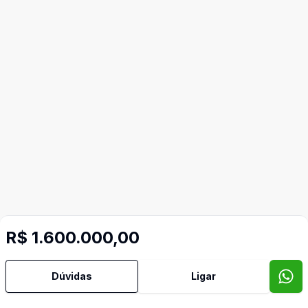
Mais informações
R$ 1.600.000,00
Dúvidas
Ligar
Área de Serviço