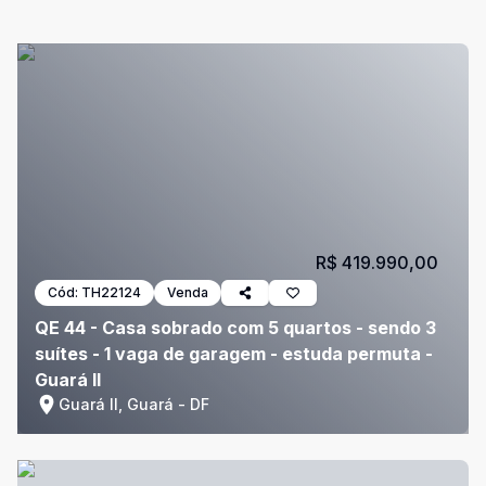
R$ 419.990,00
Cód:
TH22124
Venda
QE 44 - Casa sobrado com 5 quartos - sendo 3
suítes - 1 vaga de garagem - estuda permuta -
Guará II
Guará II, Guará - DF