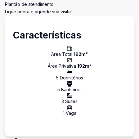
Plantão de atendimento
Ligue agora e agende sua visita!
Características
Área Total
192
m²
Área Privativa
192
m²
5
Dormitório
s
5
Banheiro
s
3
Suíte
s
1
Vaga