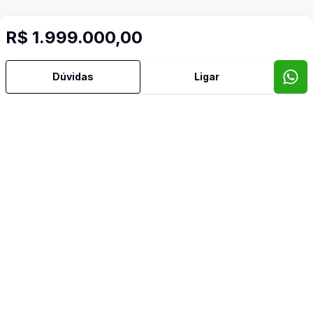
R$ 1.999.000,00
Dúvidas
Ligar
Mais informações
Churrasqueira
Dormitório com Armários
Escritório
Lavabo
Sacada