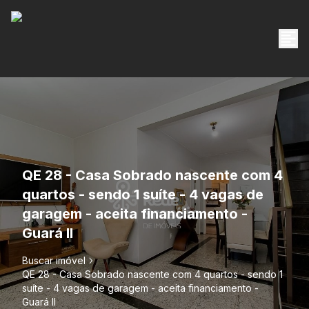
QE 28 - Casa Sobrado nascente com 4
quartos - sendo 1 suíte - 4 vagas de
garagem - aceita financiamento -
Guará II
Buscar imóvel
QE 28 - Casa Sobrado nascente com 4 quartos - sendo 1
suíte - 4 vagas de garagem - aceita financiamento -
Guará II