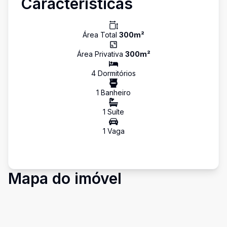
Características
Área Total
300
m²
Área Privativa
300
m²
4
Dormitório
s
1
Banheiro
1
Suíte
1
Vaga
Mapa do imóvel