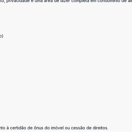
to, privacidade e uma área de lazer completa em condomínio de al
o)
nto à certidão de ônus do imóvel ou cessão de direitos.