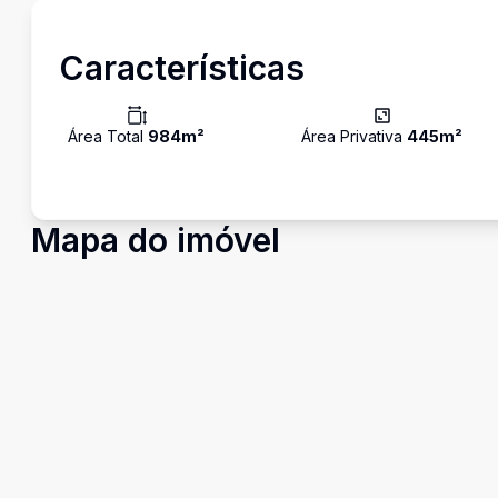
Características
Área Total
984
m²
Área Privativa
445
m²
Mapa do imóvel