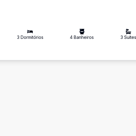
3
Dormitório
s
4
Banheiro
s
3
Suíte