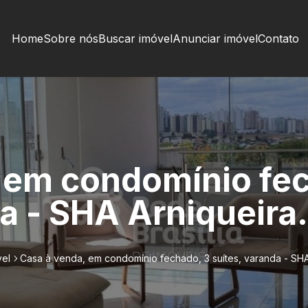
Home
Sobre nós
Buscar imóvel
Anunciar imóvel
Contato
 em condomínio fe
a - SHA Arniqueira.
vel
Casa à venda, em condomínio fechado, 3 suítes, varanda - SHA