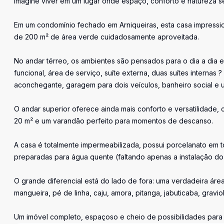
Imagine viver em um lugar onde espaço, conforto e natureza s
Em um condomínio fechado em Arniqueiras, esta casa impressi
de 200 m² de área verde cuidadosamente aproveitada.
No andar térreo, os ambientes são pensados para o dia a dia 
funcional, área de serviço, suíte externa, duas suítes internas
aconchegante, garagem para dois veículos, banheiro social e 
O andar superior oferece ainda mais conforto e versatilidade,
20 m² e um varandão perfeito para momentos de descanso.
A casa é totalmente impermeabilizada, possui porcelanato em t
preparadas para água quente (faltando apenas a instalação do bo
O grande diferencial está do lado de fora: uma verdadeira área
mangueira, pé de linha, caju, amora, pitanga, jabuticaba, gravio
Um imóvel completo, espaçoso e cheio de possibilidades para 