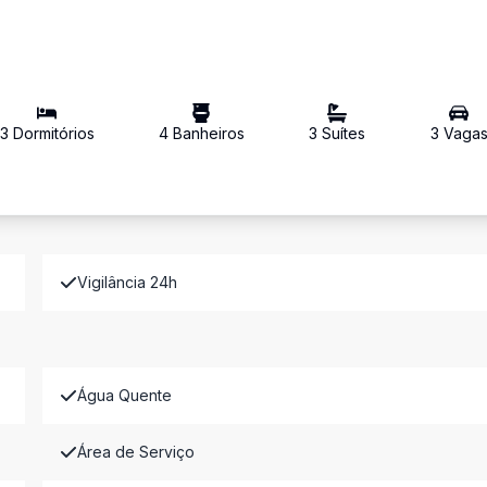
3
Dormitório
s
4
Banheiro
s
3
Suíte
s
3
Vaga
Vigilância 24h
Água Quente
Área de Serviço