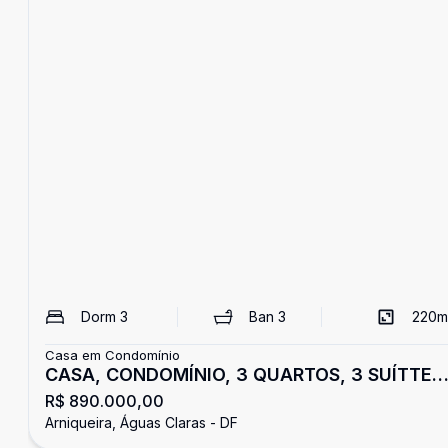
Dorm
3
Ban
3
220
m
Casa em Condomínio
CASA, CONDOMÍNIO, 3 QUARTOS, 3 SUÍTTES
R$ 890.000,00
NÃO FINANCIA, NÃO ACEIITTAA FGTS,
Arniqueira, Águas Claras - DF
ARNIQUEIRAS