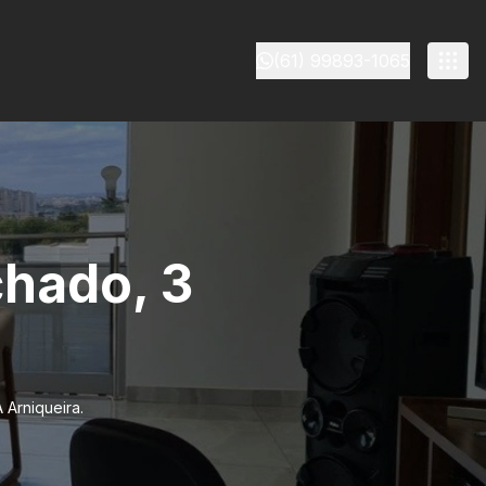
(61) 99893-1065
chado, 3
 Arniqueira.