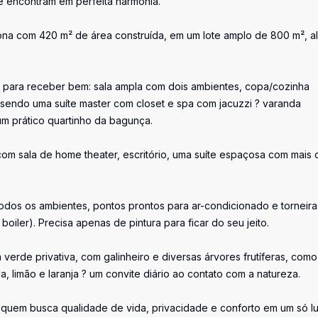
e encontram em perfeita harmonia.
ona com 420 m² de área construída, em um lote amplo de 800 m², a
e para receber bem: sala ampla com dois ambientes, copa/cozinha
 ? sendo uma suíte master com closet e spa com jacuzzi ? varanda
um prático quartinho da bagunça.
 com sala de home theater, escritório, uma suíte espaçosa com mais 
odos os ambientes, pontos prontos para ar-condicionado e torneira
iler). Precisa apenas de pintura para ficar do seu jeito.
 verde privativa, com galinheiro e diversas árvores frutíferas, como
la, limão e laranja ? um convite diário ao contato com a natureza.
quem busca qualidade de vida, privacidade e conforto em um só lu