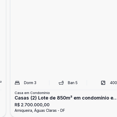
²
Dorm
3
Ban
5
400
Casa em Condomínio
,
Casas (2) Lote de 850m² em condomínio e
R$ 2.700.000,00
Arniqueiras, Casa nova e outra reformada,
Arniqueira, Águas Claras - DF
Aceita permuta