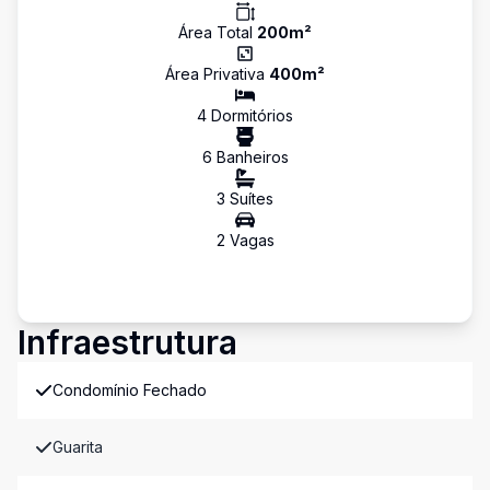
Área Total
200
m²
Área Privativa
400
m²
4
Dormitório
s
6
Banheiro
s
3
Suíte
s
2
Vaga
s
Infraestrutura
Condomínio Fechado
Guarita