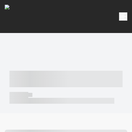
----- ----- -- ------ ---- ---- -- ----- -----
----- --- ------
----- -----
----- ----- -- ------ ---- ---- -- ----- ----- ----- --- ------