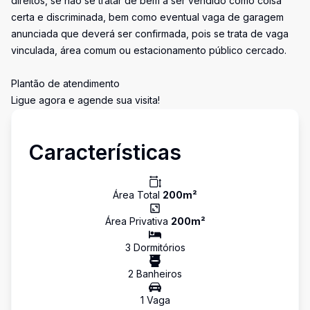
direitos, se não se tratar de bem a ser vendido como coisa
certa e discriminada, bem como eventual vaga de garagem
anunciada que deverá ser confirmada, pois se trata de vaga
vinculada, área comum ou estacionamento público cercado.
Plantão de atendimento
Ligue agora e agende sua visita!
Características
Área Total
200
m²
Área Privativa
200
m²
3
Dormitório
s
2
Banheiro
s
1
Vaga