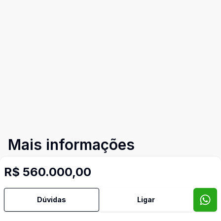
Mais informações
R$ 560.000,00
Área de Serviço
Cozinha
Dúvidas
Ligar