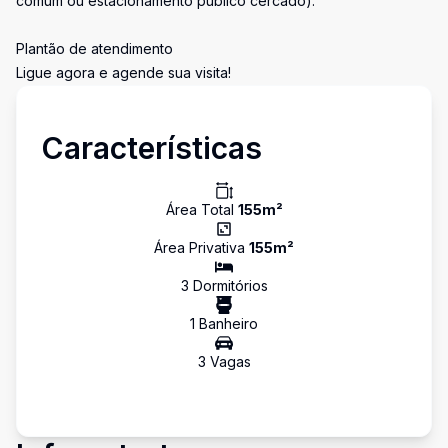
comum ou estacionamento público cercado).
Plantão de atendimento
Ligue agora e agende sua visita!
Características
Área Total
155
m²
Área Privativa
155
m²
3
Dormitório
s
1
Banheiro
3
Vaga
s