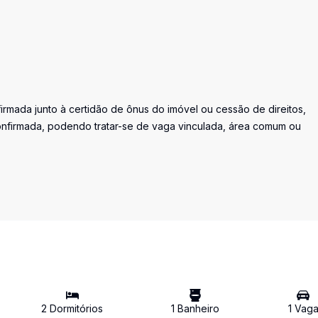
irmada junto à certidão de ônus do imóvel ou cessão de direitos,
nfirmada, podendo tratar-se de vaga vinculada, área comum ou
2
Dormitório
s
1
Banheiro
1
Vag