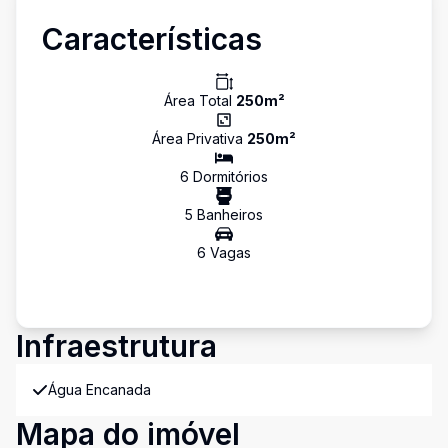
Características
Área Total
250
m²
Área Privativa
250
m²
6
Dormitório
s
5
Banheiro
s
6
Vaga
s
Infraestrutura
Água Encanada
Mapa do imóvel