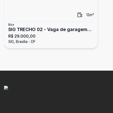
12
m²
Box
SIG TRECHO 02 - Vaga de garagem
R$ 29.000,00
no Edifício City Offices, Setor de
SIG, Brasília - DF
Indústria Gráfica (SIG), Brasília, DF