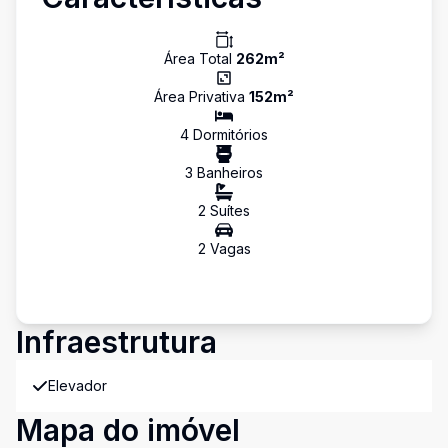
Área Total
262
m²
Área Privativa
152
m²
4
Dormitório
s
3
Banheiro
s
2
Suíte
s
2
Vaga
s
Infraestrutura
Elevador
Mapa do imóvel