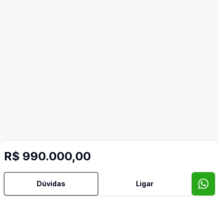
R$ 990.000,00
Mais informações
Dúvidas
Ligar
Área de Serviço