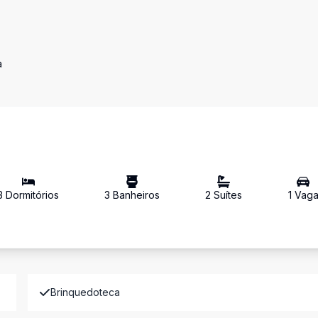
a
3
Dormitório
s
3
Banheiro
s
2
Suíte
s
1
Vag
Brinquedoteca