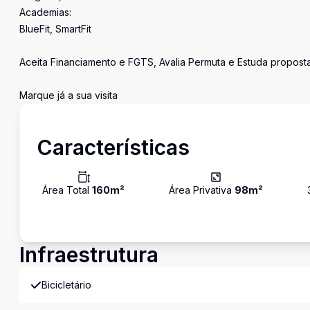
Academias:
BlueFit, SmartFit
Aceita Financiamento e FGTS, Avalia Permuta e Estuda propost
Marque já a sua visita
Características
Área Total
160
m²
Área Privativa
98
m²
Infraestrutura
Bicicletário