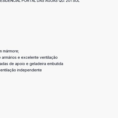
SIDENCIAL PORTAL DAS ÁGUAS QD. 201 SUL
em mármore;
 armários e excelente ventilação
adas de apoio e geladeira embutida
ventilação independente