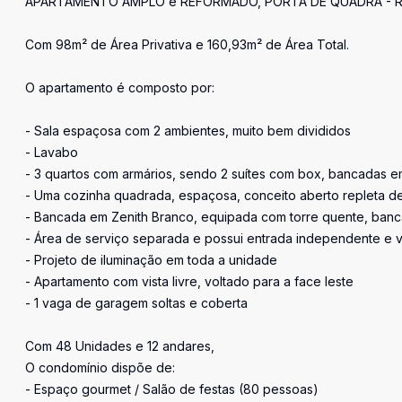
APARTAMENTO AMPLO e REFORMADO, PORTA DE QUADRA - RE
Com 98m² de Área Privativa e 160,93m² de Área Total.
O apartamento é composto por:
- Sala espaçosa com 2 ambientes, muito bem divididos
- Lavabo
- 3 quartos com armários, sendo 2 suítes com box, bancadas 
- Uma cozinha quadrada, espaçosa, conceito aberto repleta de
- Bancada em Zenith Branco, equipada com torre quente, banc
- Área de serviço separada e possui entrada independente e 
- Projeto de iluminação em toda a unidade
- Apartamento com vista livre, voltado para a face leste
- 1 vaga de garagem soltas e coberta
Com 48 Unidades e 12 andares,
O condomínio dispõe de:
- Espaço gourmet / Salão de festas (80 pessoas)