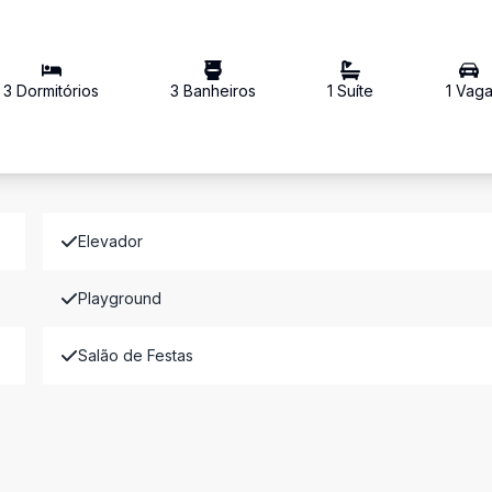
3
Dormitório
s
3
Banheiro
s
1
Suíte
1
Vag
Elevador
Playground
Salão de Festas