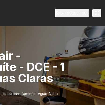
(61) 99893-1065
ir -
te - DCE - 1
uas Claras
 - aceita financiamento - Águas Claras