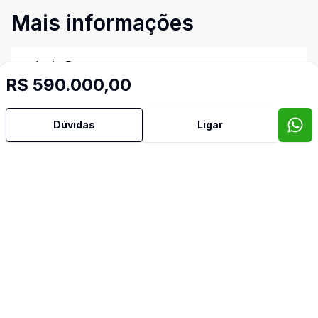
Mais informações
Aceita Pet
R$ 590.000,00
Área de Serviço
Dúvidas
Ligar
Banheiro Social
Cozinha
Dormitório com Armários
Imóveis semelhantes
Confira imóveis semelhantes