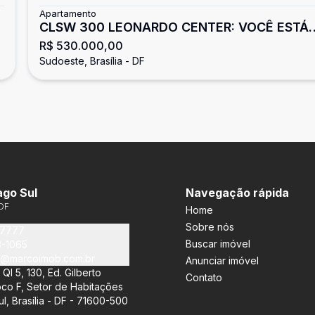
Apartamento
CLSW 300 LEONARDO CENTER: VOCÊ ESTÁ
R$ 530.000,00
CANSADO DE PERDER AS MELHORES HORAS
Sudoeste, Brasília - DF
DO SEU DIA?
ago Sul
Navegação rápida
DF
Home
Sobre nós
-7777
Buscar imóvel
3-1065
1@marcoimob.com.br
Anunciar imóvel
QI 5, 130, Ed. Gilberto
Contato
co F, Setor de Habitações
ul, Brasília - DF - 71600-500