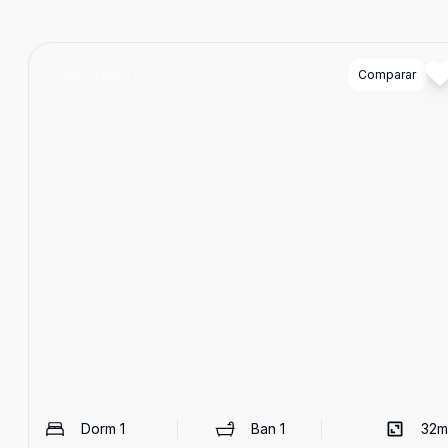
Cód:
TH35177
Comparar
Dorm
1
Ban
1
32
m