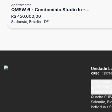
Apartamento
QMSW 6 - Condomínio Studio In -
R$ 450.000,00
Apartamento com 1 quarto - reformado -
Sudoeste, Brasília - DF
aceita financiamento - Sudoeste
Unidade L
CRECI:
12571-
(61) 3036
(61) 9989
marketing
Quadra SHIS 
Salomão, Blo
Individuais S