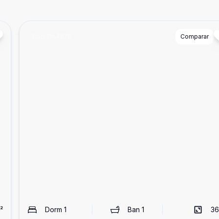
Cód:
DA4679
Comparar
²
Dorm
1
Ban
1
36