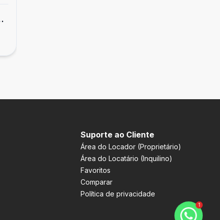
Apartamento
Kitnet QMSW 5 Mont Serrat Studios 26 m2
R$ 449.000,00
Sudoeste, Brasília - DF
Suporte ao Cliente
Área do Locador (Proprietário)
Área do Locatário (Inquilino)
Favoritos
Comparar
Política de privacidade
1