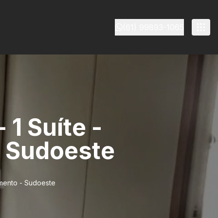
(61) 99893-1065
1 Suíte -
- Sudoeste
amento - Sudoeste