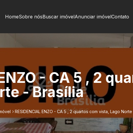
Home
Sobre nós
Buscar imóvel
Anunciar imóvel
Contato
NZO - CA 5 , 2 qu
te - Brasília
imóvel
RESIDENCIAL ENZO - CA 5 , 2 quartos com vista, Lago Norte -