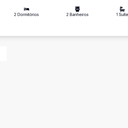
2
Dormitório
s
2
Banheiro
s
1
Suít