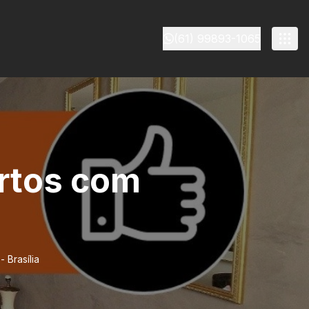
(61) 99893-1065
artos com
 Brasília